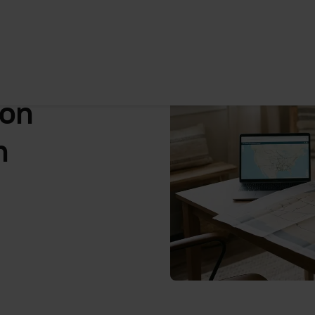
e
von
n