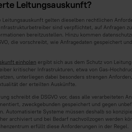
erte Leitungsauskunft?
e Leitungsauskunft gelten dieselben rechtlichen Anford
nfrastrukturbetreiber sind verpflichtet, auf Anfragen z
ormationen bereitzustellen. Hinzu kommen datenschutz
VO, die vorschreibt, wie Anfragedaten gespeichert und
skunft einholen
ergibt sich aus dem Schutz von Leitungs
ber kritischer Infrastrukturen, etwa von Gas-Hochdruc
tzen, unterliegen dabei besonders strengen Anforder
tualität der erteilten Auskünfte.
ung schreibt die DSGVO vor, dass alle verarbeiteten A
mentiert, zweckgebunden gespeichert und gegen unbef
n. Automatisierte Systeme müssen deshalb so konzipier
her archiviert und bei Bedarf nachvollzogen werden kö
chenzentrum erfüllt diese Anforderungen in der Regel.