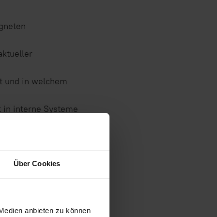
igneten
aktueller
et und in welchem
t in interne Systeme
r Anfragenbearbeitung
lt sich schnell aus,
Über Cookies
ende
 Medien anbieten zu können