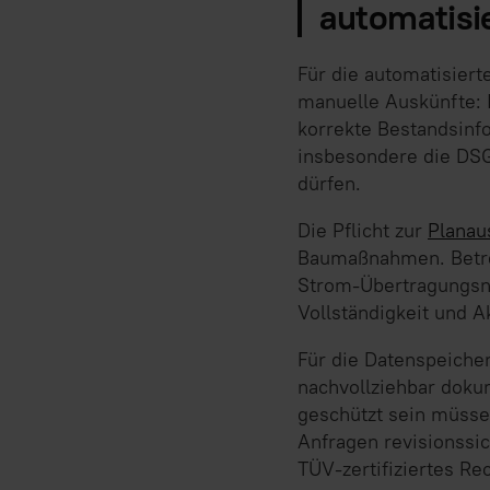
automatisi
Für die automatisiert
manuelle Auskünfte: I
korrekte Bestandsinf
insbesondere die DSG
dürfen.
Die Pflicht zur
Planau
Baumaßnahmen. Betrei
Strom-Übertragungsne
Vollständigkeit und Ak
Für die Datenspeicher
nachvollziehbar doku
geschützt sein müsse
Anfragen revisionssic
TÜV-zertifiziertes Re