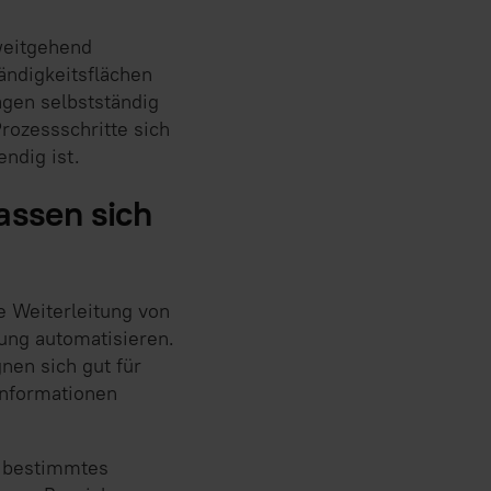
 weitgehend
tändigkeitsflächen
agen selbstständig
rozessschritte sich
ndig ist.
assen sich
e Weiterleitung von
rung automatisieren.
nen sich gut für
rinformationen
n bestimmtes