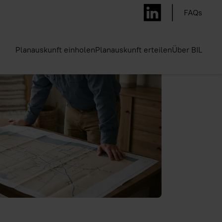
FAQs
Planauskunft einholen
Planauskunft erteilen
Über BIL