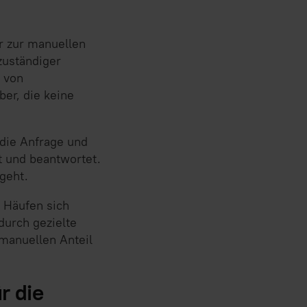
r zur manuellen
zuständiger
n von
er, die keine
 die Anfrage und
t und beantwortet.
 geht.
. Häufen sich
durch gezielte
 manuellen Anteil
r die