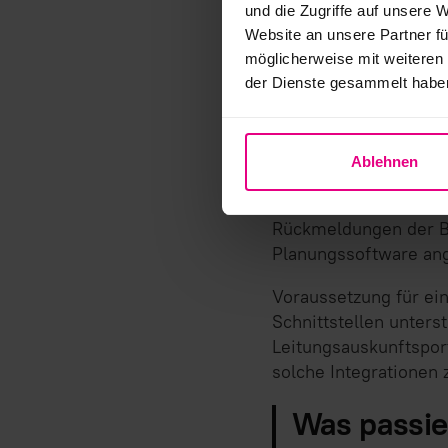
und die Zugriffe auf unsere 
Die Integration der L
Website an unsere Partner fü
Schnittstellen, die e
möglicherweise mit weiteren
ohne das Portal sepa
der Dienste gesammelt habe
Planungsalltag.
Solche Integrationen
Ablehnen
Der Planer arbeitet 
Leitungsanfrage mit 
Rückmeldungen der Bet
Planungssoftware an
Voraussetzung für ein
Schnittstellen unters
Leitungsauskunftsport
solche Integrationen 
Was passier