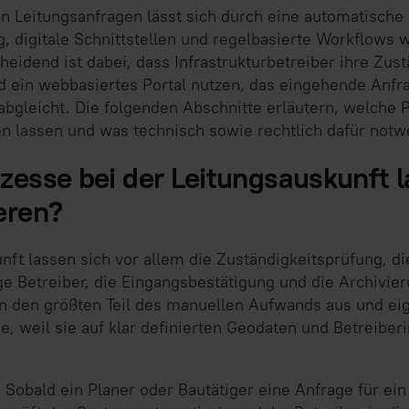
n Leitungsanfragen lässt sich durch eine automatische
, digitale Schnittstellen und regelbasierte Workflows
heidend ist dabei, dass Infrastrukturbetreiber ihre Zus
nd ein webbasiertes Portal nutzen, das eingehende Anfr
bgleicht. Die folgenden Abschnitte erläutern, welche P
n lassen und was technisch sowie rechtlich dafür notwe
zesse bei der Leitungsauskunft l
eren?
nft lassen sich vor allem die Zuständigkeitsprüfung, di
e Betreiber, die Eingangsbestätigung und die Archivie
n den größten Teil des manuellen Aufwands aus und eig
e, weil sie auf klar definierten Geodaten und Betreibe
 Sobald ein Planer oder Bautätiger eine Anfrage für ei