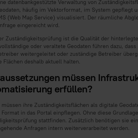
eine datenbankgestützte Verwaltung von Zuständigkeitsf
eodaten, häufig im Vektorformat, im System gepflegt un
S (Web Map Service) visualisiert. Der räumliche Abglei
Anfrage eingereicht wird.
er Zuständigkeitsprüfung ist die Qualität der hinterleg
ollständige oder veraltete Geodaten führen dazu, das
etreiber weitergeleitet oder zuständige Betreiber übe
 Flächen deshalb aktuell halten.
aussetzungen müssen Infrastruk
omatisierung erfüllen?
r müssen ihre Zuständigkeitsflächen als digitale Geodat
 Format in das Portal einpflegen. Ohne diese Grundlag
gkeitsprüfung stattfinden. Zusätzlich benötigen sie ei
ingehende Anfragen intern weiterverarbeitet werden.