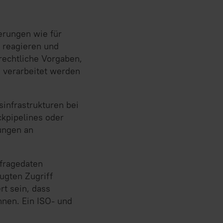
erungen wie für
u reagieren und
rechtliche Vorgaben,
 verarbeitet werden
infrastrukturen bei
kpipelines oder
ungen an
nfragedaten
ugten Zugriff
t sein, dass
nnen. Ein ISO- und