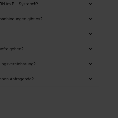
RN im BIL System®?
manbindungen gibt es?
künfte geben?
zungsvereinbarung?
aben Anfragende?