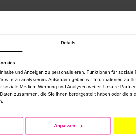
Details
Wie übermittele ich Zus
Cookies
Gibt es eine Schnittste
nhalte und Anzeigen zu personalisieren, Funktionen für soziale
Website zu analysieren. Außerdem geben wir Informationen zu I
r soziale Medien, Werbung und Analysen weiter. Unsere Partner
Kann ich auch ohne Schn
 Daten zusammen, die Sie ihnen bereitgestellt haben oder die s
n.
Was ist die Zuständigke
n.
Gibt es Auswertungsfun
Anpassen