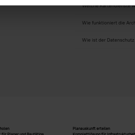
Welche Kartendienste w
Wie funktioniert die Arc
Wie ist der Datenschutz
nholen
Planauskunft erteilen
 für Planer und Bautätige
Komplettlösung für Infrastrukturbet