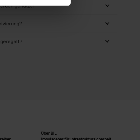
erden genutzt?
hivierung?
 geregelt?
Über BIL
reiber
Impulsgeber für Infrastruktursicherheit