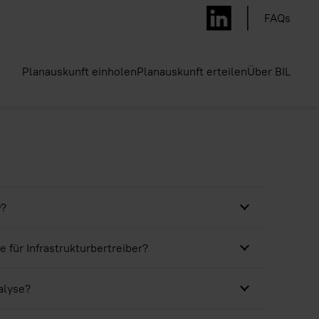
FAQs
Planauskunft einholen
Planauskunft erteilen
Über BIL
®?
 für Infrastrukturbertreiber?
alyse?