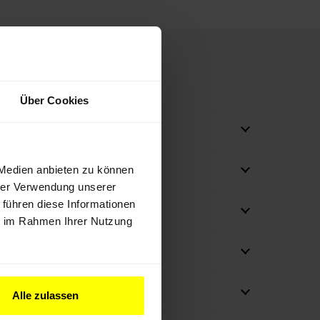
Über Cookies
tändigkeitsflächen?
lle zum eigenen GIS-System?
 Medien anbieten zu können
hrer Verwendung unserer
 führen diese Informationen
ittstelle antworten?
ie im Rahmen Ihrer Nutzung
itsmitteilung?
ktionen?
Alle zulassen