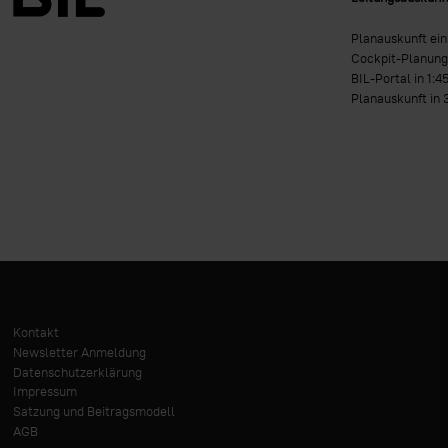
Planauskunft ei
Cockpit-Planung
BIL-Portal in 1:4
Planauskunft in 
Kontakt
Newsletter Anmeldung
Datenschutzerklärung
Impressum
Satzung und Beitragsmodell
AGB