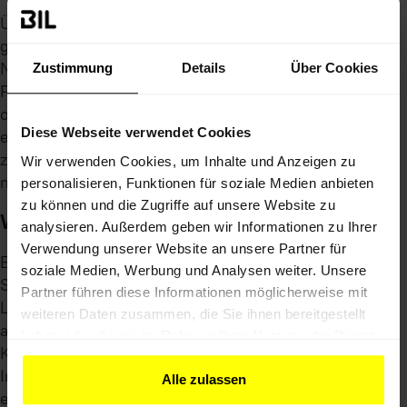
Über einen WMS werden Leitungsdaten als
georeferenzierte Rasterkacheln bereitgestellt. Der
Nutzer sieht die Leitungen in seiner GIS- oder
Zustimmung
Details
Über Cookies
Planungssoftware, kann aber keine Attribute abfragen
oder einzelne Objekte selektieren. WMS-Dienste
Diese Webseite verwendet Cookies
eignen sich gut als Hintergrundlayer zur Orientierung,
zum Beispiel beim Überlagern von Leitungsverläufen
Wir verwenden Cookies, um Inhalte und Anzeigen zu
mit aktuellen Luftbildern oder topografischen Karten.
personalisieren, Funktionen für soziale Medien anbieten
zu können und die Zugriffe auf unsere Website zu
WFS: Vektordaten auf Abruf
analysieren. Außerdem geben wir Informationen zu Ihrer
Verwendung unserer Website an unsere Partner für
Ein WFS liefert die eigentlichen Geometrien und
soziale Medien, Werbung und Analysen weiter. Unsere
Sachdaten als GML-Objekte. Damit lassen sich
Partner führen diese Informationen möglicherweise mit
Leitungen in der eigenen Planungsumgebung
weiteren Daten zusammen, die Sie ihnen bereitgestellt
analysieren, Abstände berechnen und
haben oder die sie im Rahmen Ihrer Nutzung der Dienste
Kollisionsprüfungen durchführen.
gesammelt haben.
Infrastrukturbetreiber, die einen WFS betreiben,
Alle zulassen
ermöglichen ihren Auskunftsnehmern eine deutlich