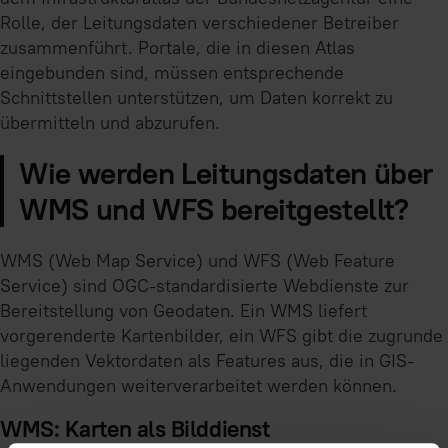
Rolle, der Leitungsdaten verschiedener Betreiber
zusammenführt. Portale, die in diesen Atlas
eingebunden sind, müssen entsprechende
Schnittstellen unterstützen, um Daten korrekt zu
übermitteln und abzurufen.
Wie werden Leitungsdaten über
WMS und WFS bereitgestellt?
WMS (Web Map Service) und WFS (Web Feature
Service) sind OGC-standardisierte Webdienste zur
Bereitstellung von Geodaten. Ein WMS liefert
vorgerenderte Kartenbilder, ein WFS gibt die zugrunde
liegenden Vektordaten als Features aus, die in GIS-
Anwendungen weiterverarbeitet werden können.
WMS: Karten als Bilddienst