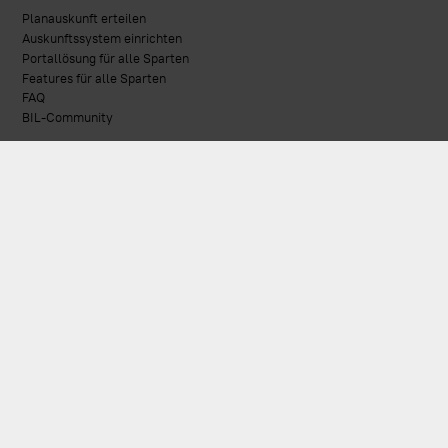
Planauskunft erteilen
Auskunftssystem einrichten
Portallösung für alle Sparten
Features für alle Sparten
FAQ
BIL-Community
Über BIL
Impulsgeber für Infrastruktursicherheit
Blog
Genossenschaft
Infrastrukturbetreiber des BIL-Portals
Kooperationspartner & Verbände
Infrastruktur.Betreiber.Forum.
MeinBIL
Themenpool