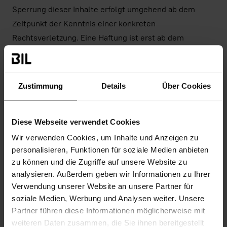
Sperrung dieser Inhalte erfolgt umgehend ab dem
Zeitpunkt der Kenntnis einer konkreten
Rechtsverletzung. Eine Haftung ist erst ab dem
Zeitpunkt der Kenntniserlangung möglich.
2. Externe Links
Zustimmung
Details
Über Cookies
Die Webseite enthält sog. „externe Links“
(Verlinkungen) zu anderen Webseiten, auf deren Inhalt
Diese Webseite verwendet Cookies
der Anbieter der Webseite keinen Einfluss hat. Aus
Wir verwenden Cookies, um Inhalte und Anzeigen zu
diesem Grund kann der Anbieter für diese Inhalte auch
personalisieren, Funktionen für soziale Medien anbieten
keine Gewähr übernehmen.
zu können und die Zugriffe auf unsere Website zu
analysieren. Außerdem geben wir Informationen zu Ihrer
Für die Inhalte und Richtigkeit der bereitgestellten
Verwendung unserer Website an unsere Partner für
Informationen ist der jeweilige Anbieter der verlinkten
soziale Medien, Werbung und Analysen weiter. Unsere
Webseite verantwortlich. Zum Zeitpunkt der
Partner führen diese Informationen möglicherweise mit
Verlinkung waren keine Rechtsverstöße erkennbar. Bei
weiteren Daten zusammen, die Sie ihnen bereitgestellt