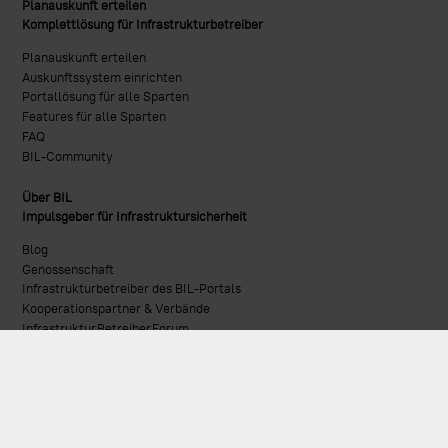
Planauskunft erteilen
Komplettlösung für Infrastrukturbetreiber
Planauskunft erteilen
Auskunftssystem einrichten
Portallösung für alle Sparten
Features für alle Sparten
FAQ
BIL-Community
Über BIL
Impulsgeber für Infrastruktursicherheit
Blog
Genossenschaft
Infrastrukturbetreiber des BIL-Portals
Kooperationspartner & Verbände
Infrastruktur.Betreiber.Forum.
MeinBIL
Themenpool