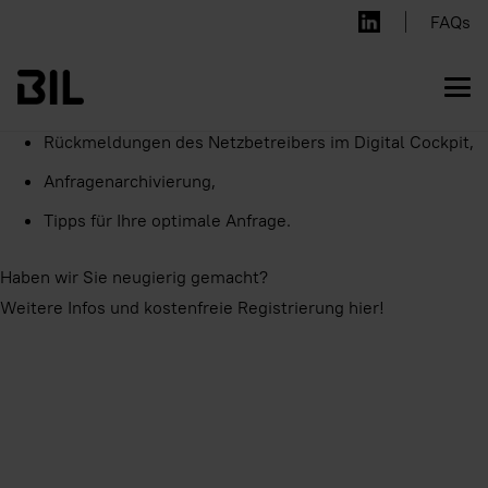
Unsere Experten informieren über die Themen:
FAQs
Planungs- und Bauanfrageprozess im BIL Portal,
Nutzung des integrierten ALIZ Recherchedienstes,
Rückmeldungen des Netzbetreibers im Digital Cockpit,
Anfragenarchivierung,
Tipps für Ihre optimale Anfrage.
Haben wir Sie neugierig gemacht?
Weitere Infos und kostenfreie Registrierung hier!