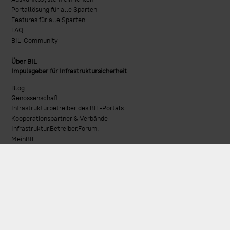
Portallösung für alle Sparten
Features für alle Sparten
FAQ
BIL-Community
Über BIL
Impulsgeber für Infrastruktursicherheit
Blog
Genossenschaft
Infrastrukturbetreiber des BIL-Portals
Kooperationspartner & Verbände
Infrastruktur.Betreiber.Forum.
MeinBIL
Themenpool