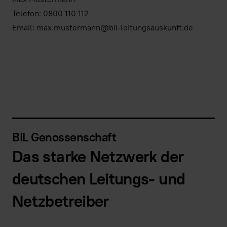
Telefon: 0800 110 112
Email: max.mustermann@bil-leitungsauskunft.de
Prüfung
Workflow
Erreichbarkeit
Kostenfreie & rechtssichere
Zuständigkeitsprüfung
Digitaler Workflow für Planungs- und
BIL Genossenschaft
Alle bekannten Betreiber erreichbar - unter
Bauanfragen
Das starke Netzwerk der
Einbeziehung des ALIZ Recherchedienstes
und/oder der BIL Weiterleitungsfunktion
deutschen Leitungs- und
Netzbetreiber