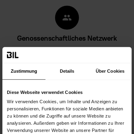
group
Genossenschaftliches Netzwerk
Über 100 Unternehmen nehmen spartenüber-greifend
am
BIL System®
teil und haben ihre Leitungs- und
Netzinfrastruktur im Onlineportal hinterlegt.
Zustimmung
Details
Über Cookies
insert_chart
Diese Webseite verwendet Cookies
Wir verwenden Cookies, um Inhalte und Anzeigen zu
personalisieren, Funktionen für soziale Medien anbieten
Analyse und Prognose
zu können und die Zugriffe auf unsere Website zu
analysieren. Außerdem geben wir Informationen zu Ihrer
Gebündelte Informationen zu Betreibern in
Verwendung unserer Website an unsere Partner für
Deutschland sowie zu aktuellen, projektierten und