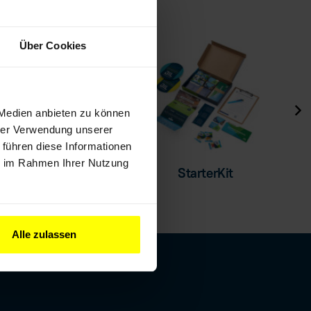
Über Cookies
 Medien anbieten zu können
hrer Verwendung unserer
 führen diese Informationen
ie im Rahmen Ihrer Nutzung
Baustellenaufkleber
StarterKit
Alle zulassen