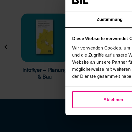
Zustimmung
Diese Webseite verwendet 
Wir verwenden Cookies, um I
und die Zugriffe auf unsere 
Website an unsere Partner fü
 –
Boarding Pass –
Infoflyer – Planung
möglicherweise mit weiteren
u
Kommune
& Bau
der Dienste gesammelt habe
Ablehnen