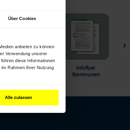
Über Cookies
 Medien anbieten zu können
hrer Verwendung unserer
 führen diese Informationen
Infoflyer
ie im Rahmen Ihrer Nutzung
Ne
StarterKit
Kommunen
Alle zulassen