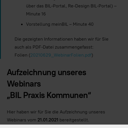
über das BIL-Portal, Re-Design BIL-Portal) –
Minute 16
Vorstellung meinBIL – Minute 40
Die gezeigten Informationen haben wir für Sie
auch als PDF-Datei zusammengefasst:
Folien (
20210629_WebinarFolien.pdf
)
Aufzeichnung unseres
Webinars
„BIL Praxis Kommunen“
Hier haben wir für Sie die Aufzeichnung unseres
Webinars vom
21.01.2021
bereitgestellt.
Wir wünschen Ihnen viel Spaß beim Anschauen!