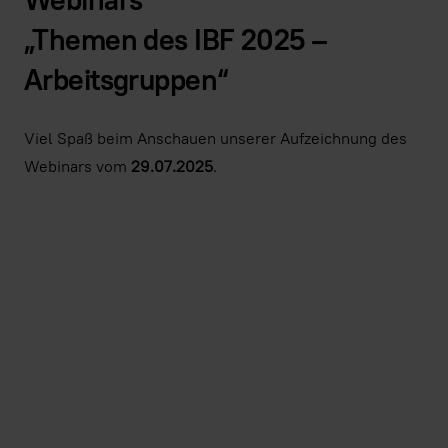
„Themen des IBF 2025 –
Arbeitsgruppen“
Viel Spaß beim Anschauen unserer Aufzeichnung des
Webinars vom
29.07.2025
.
Indem Sie dieses Video laden, stimmen Sie der Datens
Youtube
zu und akzeptieren die Verwendung v
Immer Youtube-Videos auf allen Seite
Video laden