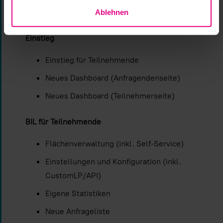
Ablehnen
Inhalt
Einstieg
Einstieg für Teilnehmende
Neues Dashboard (Anfragendenseite)
Neues Dashboard (Teilnehmerseite)
BIL für Teilnehmende
Flächenverwaltung (inkl. Self-Service)
Einstellungen und Konfiguration (inkl.
CustomLP/API)
Eigene Statistiken
Neue Anfrageliste