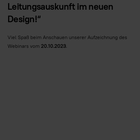
Leitungsauskunft im neuen
Design!“
Viel Spaß beim Anschauen unserer Aufzeichnung des
Webinars vom
20.10.2023
.
Indem Sie dieses Video laden, stimmen Sie der Datens
Youtube
zu und akzeptieren die Verwendung v
Immer Youtube-Videos auf allen Seite
Video laden