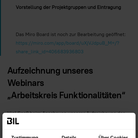
Vorstellung der Projektgruppen und Eintragung
Das Miro Board ist noch zur Bearbeitung geöffnet:
https://miro.com/app/board/uXjVJdpuB_M=/?
share_link_id=406683936803
Aufzeichnung unseres
Webinars
„Arbeitskreis Funktionalitäten“
Viel Spaß beim Anschauen unserer Aufzeichnung des
Webinars vom
26.02.2025
.
Zustimmung
Details
Über Cookies