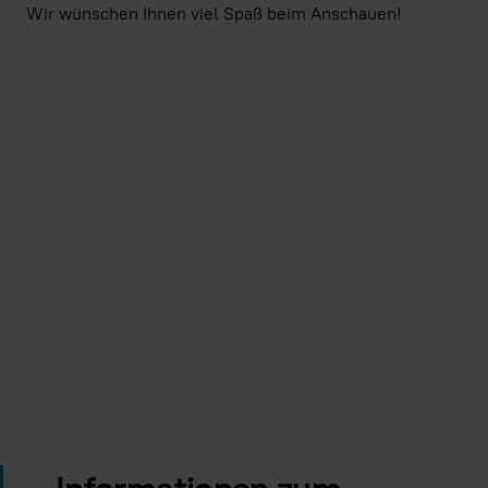
Wir wünschen Ihnen viel Spaß beim Anschauen!
Indem Sie dieses Video laden, stimmen Sie der Datens
Youtube
zu und akzeptieren die Verwendung v
Immer Youtube-Videos auf allen Seite
Video laden