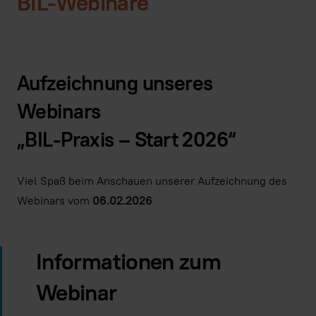
BIL-Webinare
Aufzeichnung unseres
Webinars
„BIL-Praxis – Start 2026“
Viel Spaß beim Anschauen unserer Aufzeichnung des
Webinars vom
06.02.2026
Informationen zum
Indem Sie dieses Video laden, stimmen Sie
der Datenschutzrichtlinie von
Youtube
zu und
Webinar
akzeptieren die Verwendung von Cookies.