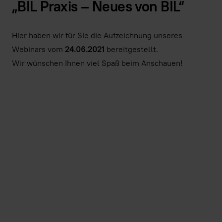
„BIL Praxis – Neues von BIL“
Hier haben wir für Sie die Aufzeichnung unseres
Webinars vom
24.06.2021
bereitgestellt.
Wir wünschen Ihnen viel Spaß beim Anschauen!
Indem Sie dieses Video laden, stimmen Sie der Datens
Youtube
zu und akzeptieren die Verwendung v
Immer Youtube-Videos auf allen Seite
Video laden