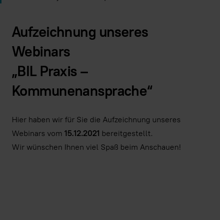
Aufzeichnung unseres
Webinars
„BIL Praxis –
Kommunenansprache“
Hier haben wir für Sie die Aufzeichnung unseres
Webinars vom
15.12.2021
bereitgestellt.
Wir wünschen Ihnen viel Spaß beim Anschauen!
Indem Sie dieses Video laden, stimmen Sie der Datens
Youtube
zu und akzeptieren die Verwendung v