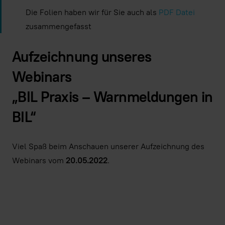
Die Folien haben wir für Sie auch als
PDF Datei
zusammengefasst
Aufzeichnung unseres
Webinars
„BIL Praxis – Warnmeldungen in
BIL“
Viel Spaß beim Anschauen unserer Aufzeichnung des
Webinars vom
20.05.2022
.
Indem Sie dieses Video laden, stimmen Sie der Datens
Youtube
zu und akzeptieren die Verwendung v