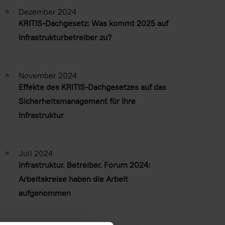
»
Dezember 2024
KRITIS-Dachgesetz: Was kommt 2025 auf
Infrastrukturbetreiber zu?
»
November 2024
Effekte des KRITIS-Dachgesetzes auf das
Sicherheitsmanagement für Ihre
Infrastruktur
»
Juli 2024
Infrastruktur. Betreiber. Forum 2024:
Arbeitskreise haben die Arbeit
aufgenommen