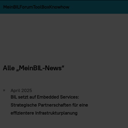
MeinBIL
Forum
ToolBox
Knowhow
Alle „MeinBIL-News“
»
April 2025
BIL setzt auf Embedded Services:
Strategische Partnerschaften für eine
effizientere Infrastrukturplanung