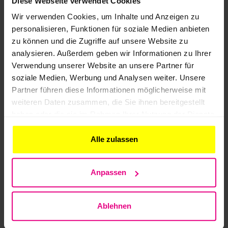
Diese Webseite verwendet Cookies
Planauskunft einholen
Wir verwenden Cookies, um Inhalte und Anzeigen zu
Leitungsauskunft für Planer und Bautätige
personalisieren, Funktionen für soziale Medien anbieten
Planauskunft einholen
zu können und die Zugriffe auf unsere Website zu
Cockpit-Planung und Bau
analysieren. Außerdem geben wir Informationen zu Ihrer
BIL-Portal in 1:45 Min
Verwendung unserer Website an unsere Partner für
Planauskunft in 3 Schritten
soziale Medien, Werbung und Analysen weiter. Unsere
Partner führen diese Informationen möglicherweise mit
Planauskunft erteilen
Komplettlösung für Infrastrukturbetreiber
weiteren Daten zusammen, die Sie ihnen bereitgestellt
haben oder die sie im Rahmen Ihrer Nutzung der Dienste
Planauskunft erteilen
gesammelt haben.
Auskunftssystem einrichten
Portallösung für alle Sparten
Alle zulassen
Features für alle Sparten
FAQ
BIL-Community
Anpassen
Über BIL
Impulsgeber für Infrastruktursicherheit
Ablehnen
Blog
Genossenschaft