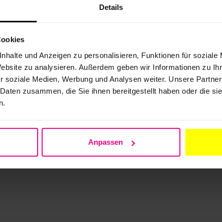
Details
Cookies
nhalte und Anzeigen zu personalisieren, Funktionen für soziale
Website zu analysieren. Außerdem geben wir Informationen zu I
r soziale Medien, Werbung und Analysen weiter. Unsere Partner
nholen
Planauskunft erteilen
 Daten zusammen, die Sie ihnen bereitgestellt haben oder die s
 für Planer und Bautätige
Komplettlösung für Infrastrukturbet
n.
nholen
Planauskunft erteilen
 und Bau
Auskunftssystem einrichten
5 Min
Portallösung für alle Sparten
Anpassen
3 Schritten
Features für alle Sparten
FAQ
BIL-Community