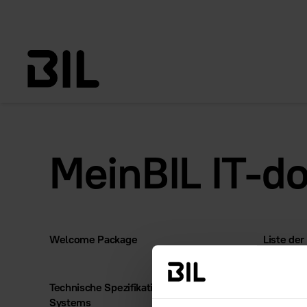
MeinBIL IT-d
Welcome Package
Liste der
Technische Spezifikation des BIL
Systems