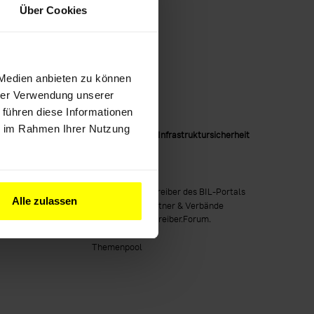
Über Cookies
 Medien anbieten zu können
hrer Verwendung unserer
 führen diese Informationen
Über BIL
ie im Rahmen Ihrer Nutzung
reiber
Impulsgeber für Infrastruktursicherheit
Blog
Genossenschaft
Infrastrukturbetreiber des BIL-Portals
Alle zulassen
Kooperationspartner & Verbände
Infrastruktur.Betreiber.Forum.
MeinBIL
Themenpool