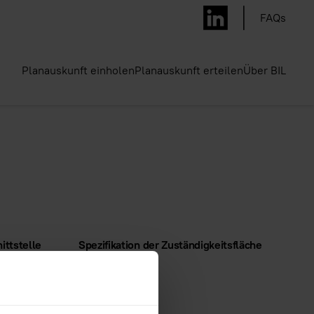
FAQs
Planauskunft einholen
Planauskunft erteilen
Über BIL
ittstelle
Spezifikation der Zuständigkeitsfläche