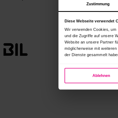
Zustimmung
Diese Webseite verwendet 
Wir verwenden Cookies, um I
und die Zugriffe auf unsere 
Website an unsere Partner fü
Planauskunft ei
möglicherweise mit weiteren
Leitungsauskunft
der Dienste gesammelt habe
Planauskunft ei
Cockpit-Planung
BIL-Portal in 1:4
Ablehnen
Planauskunft in 