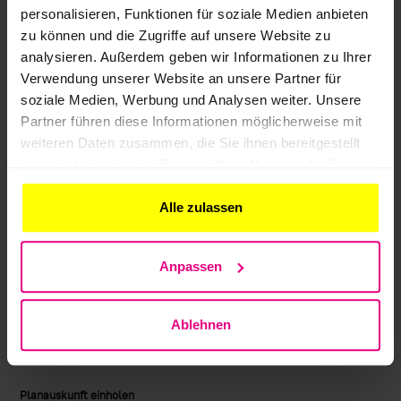
Das Ergebnis der ALIZ Recherche zu Ihrer Anfrage – die
personalisieren, Funktionen für soziale Medien anbieten
ALIZ Betreiberliste – wird Ihnen übersichtlich und
zu können und die Zugriffe auf unsere Website zu
komfortabel zusammen mit der BIL Positivliste im
analysieren. Außerdem geben wir Informationen zu Ihrer
Verwendung unserer Website an unsere Partner für
Cockpit des BIL Portals angezeigt. Dort sind alle
soziale Medien, Werbung und Analysen weiter. Unsere
Unternehmen genannt, die im Kontext der
Partner führen diese Informationen möglicherweise mit
Baumaßnahme zuständig (BIL) oder dort bekannt sind
weiteren Daten zusammen, die Sie ihnen bereitgestellt
(ALIZ).
haben oder die sie im Rahmen Ihrer Nutzung der Dienste
gesammelt haben.
Download der Pressemitteilung (PDF)
Alle zulassen
Anpassen
Ablehnen
Planauskunft einholen