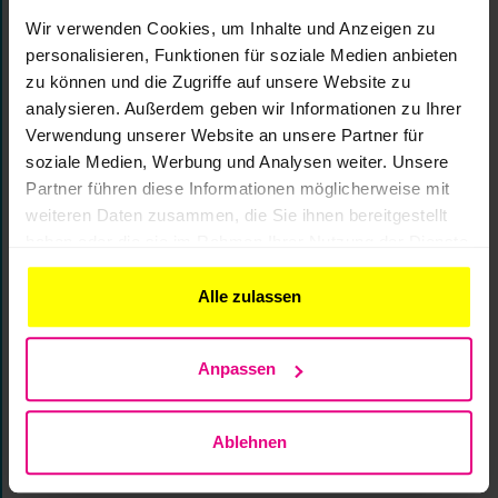
Infrastruktur. Betreiber. Forum 2024:
Wir verwenden Cookies, um Inhalte und Anzeigen zu
Arbeitskreise haben die Arbeit aufgenommen
personalisieren, Funktionen für soziale Medien anbieten
zu können und die Zugriffe auf unsere Website zu
analysieren. Außerdem geben wir Informationen zu Ihrer
»
Juli 2024
Verwendung unserer Website an unsere Partner für
Die BIL-Community trifft sich in Kassel zum
soziale Medien, Werbung und Analysen weiter. Unsere
ersten Infrastruktur. Betreiber. Forum.
Partner führen diese Informationen möglicherweise mit
Aufsichtsratsvorsitzender der BIL eG
weiteren Daten zusammen, die Sie ihnen bereitgestellt
haben oder die sie im Rahmen Ihrer Nutzung der Dienste
wiedergewählt
gesammelt haben.
Alle zulassen
»
April 2024
Infrastruktur. Betreiber. Forum 2024
Anpassen
»
Dezember 2023
Ablehnen
BIL wünscht Frohe Weihnachten!