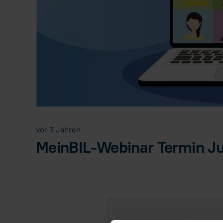
vor 3 Jahren
MeinBIL-Webinar Termin Ju