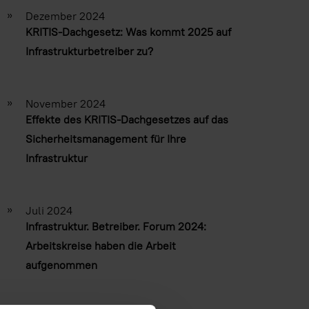
»
Dezember 2024
KRITIS-Dachgesetz: Was kommt 2025 auf
Infrastrukturbetreiber zu?
»
November 2024
Effekte des KRITIS-Dachgesetzes auf das
Sicherheitsmanagement für Ihre
Infrastruktur
»
Juli 2024
Infrastruktur. Betreiber. Forum 2024:
Arbeitskreise haben die Arbeit
aufgenommen