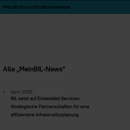
MeinBIL
Forum
ToolBox
Knowhow
Alle „MeinBIL-News“
»
April 2025
BIL setzt auf Embedded Services:
Strategische Partnerschaften für eine
effizientere Infrastrukturplanung