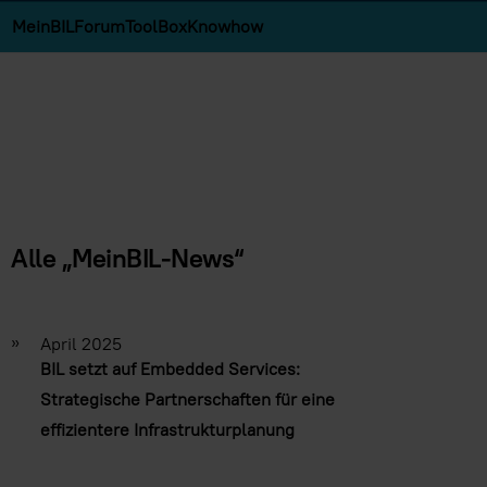
MeinBIL
Forum
ToolBox
Knowhow
Alle „MeinBIL-News“
»
April 2025
BIL setzt auf Embedded Services:
Strategische Partnerschaften für eine
effizientere Infrastrukturplanung