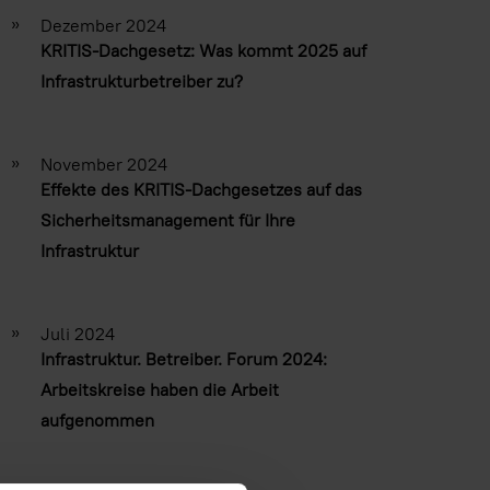
»
Dezember 2024
KRITIS-Dachgesetz: Was kommt 2025 auf
Infrastrukturbetreiber zu?
»
November 2024
Effekte des KRITIS-Dachgesetzes auf das
Sicherheitsmanagement für Ihre
Infrastruktur
»
Juli 2024
Infrastruktur. Betreiber. Forum 2024:
Arbeitskreise haben die Arbeit
aufgenommen