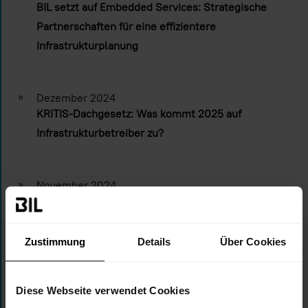
BIL setzt auf Embedded Services: Strategische
Partnerschaften für eine effizientere
Infrastrukturplanung
»
Dezember 2024
KRITIS-Dachgesetz: Was kommt 2025 auf
Infrastrukturbetreiber zu?
»
November 2024
Effekte des KRITIS-Dachgesetzes auf das
Sicherheitsmanagement für Ihre Infrastruktur
Zustimmung
Details
Über Cookies
»
Juli 2024
Infrastruktur. Betreiber. Forum 2024:
Diese Webseite verwendet Cookies
Arbeitskreise haben die Arbeit aufgenommen