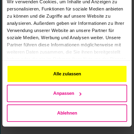
Wir verwenden Cookies, um Inhalte und Anzeigen zu
personalisieren, Funktionen für soziale Medien anbieten
zu können und die Zugriffe auf unsere Website zu
»
Juli 2024
analysieren. Außerdem geben wir Informationen zu Ihrer
Die BIL-Community trifft sich in Kassel zum
Verwendung unserer Website an unsere Partner für
ersten Infrastruktur. Betreiber. Forum.
soziale Medien, Werbung und Analysen weiter. Unsere
Partner führen diese Informationen möglicherweise mit
Aufsichtsratsvorsitzender der BIL eG
weiteren Daten zusammen, die Sie ihnen bereitgestellt
wiedergewählt
haben oder die sie im Rahmen Ihrer Nutzung der Dienste
gesammelt haben.
Alle zulassen
»
April 2024
Infrastruktur. Betreiber. Forum 2024
Anpassen
»
Dezember 2023
Ablehnen
BIL wünscht Frohe Weihnachten!